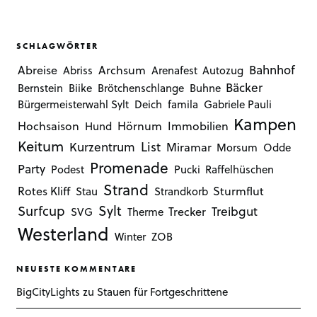
SCHLAGWÖRTER
Bahnhof
Abreise
Archsum
Abriss
Arenafest
Autozug
Bäcker
Bernstein
Biike
Brötchenschlange
Buhne
Bürgermeisterwahl Sylt
Deich
famila
Gabriele Pauli
Kampen
Hochsaison
Hörnum
Immobilien
Hund
Keitum
Kurzentrum
List
Miramar
Morsum
Odde
Promenade
Party
Podest
Pucki
Raffelhüschen
Strand
Rotes Kliff
Sturmflut
Stau
Strandkorb
Sylt
Surfcup
Treibgut
Trecker
SVG
Therme
Westerland
Winter
ZOB
NEUESTE KOMMENTARE
BigCityLights
zu
Stauen für Fortgeschrittene