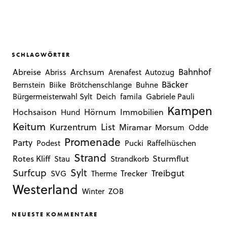
SCHLAGWÖRTER
Bahnhof
Abreise
Archsum
Abriss
Arenafest
Autozug
Bäcker
Bernstein
Biike
Brötchenschlange
Buhne
Bürgermeisterwahl Sylt
Deich
famila
Gabriele Pauli
Kampen
Hochsaison
Hörnum
Immobilien
Hund
Keitum
Kurzentrum
List
Miramar
Morsum
Odde
Promenade
Party
Podest
Pucki
Raffelhüschen
Strand
Rotes Kliff
Sturmflut
Stau
Strandkorb
Sylt
Surfcup
Treibgut
Trecker
SVG
Therme
Westerland
Winter
ZOB
NEUESTE KOMMENTARE