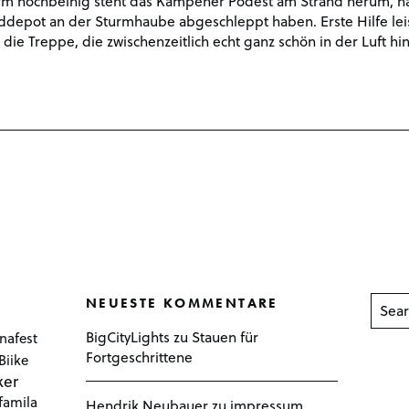
orm hochbeinig steht das Kampener Podest am Strand herum, 
ddepot an der Sturmhaube abgeschleppt haben. Erste Hilfe lei
 die Treppe, die zwischenzeitlich echt ganz schön in der Luft 
NEUESTE KOMMENTARE
BigCityLights
zu
Stauen für
nafest
Fortgeschrittene
Biike
ker
famila
Hendrik Neubauer
zu
impressum