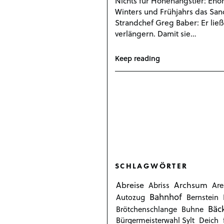
Nichts für Höhenangstler: En
Winters und Frühjahrs das San
Strandchef Greg Baber: Er ließ
verlängern. Damit sie…
Keep reading
SCHLAGWÖRTER
Abreise
Archsum
Abriss
Are
Bahnhof
Autozug
Bernstein
Bäc
Brötchenschlange
Buhne
Bürgermeisterwahl Sylt
Deich