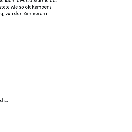
nachdem diverse Stürme des
stete wie so oft Kampens
hing, von den Zimmerern