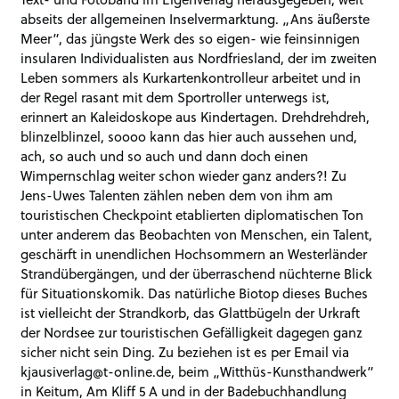
abseits der allgemeinen Inselvermarktung. „Ans äußerste
Meer“, das jüngste Werk des so eigen- wie feinsinnigen
insularen Individualisten aus Nordfriesland, der im zweiten
Leben sommers als Kurkartenkontrolleur arbeitet und in
der Regel rasant mit dem Sportro
ller unterwegs ist,
erinnert an Kaleidoskope aus Kindertagen. Drehdrehdreh,
blinzelblinzel, soooo kann das hier auch aussehen und,
ach, so auch und so auch und dann doch einen
Wimpernschlag weiter schon wieder ganz anders?! Zu
Jens-Uwes Talenten zählen neben dem von ihm am
touristischen Checkpoint etablierten diplomatischen Ton
unter anderem das Beobachten von Menschen, ein Talent,
geschärft in unendlichen Hochsommern an Westerländer
Strandübergängen, und der überraschend nüchterne Blick
für Situationskomik. Das natürliche Biotop dieses Buches
ist vielleicht der Strandkorb, das Glattbügeln der Urkraft
der Nordsee zur touristischen Gefälligkeit dagegen ganz
sicher nicht sein Ding. Zu beziehen ist es per Email via
kjausiverlag@t-online.de, beim „Witthüs-Kunsthandwerk“
in Keitum, Am Kliff 5 A und in der Badebuchhandlung